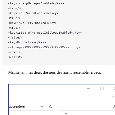
<key>isHelpManagerEnabled</key>
<true/>
<key>isGUISoundEnabled</key>
<true/>
<key>isGalleryEnabled</key>
<true/>
<key>isStoreProjectsIniCloudEnabled</key>
<false/>
<key>ProductKey</key>
<string>XXXXX-XXXXX-XXXXX-XXXXX</string>
</dict>
</plist>
Maintenant, tes deux dossiers devraient ressembler à ceci.