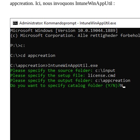
appcreation. Ici, nous invoquons IntuneWinAppUtil :