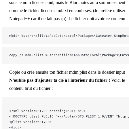
sous le nom license.cmd, mais le Bloc-notes aura sournoisement
nommé le fichier license.cmd.txt en coulisses. (Je préfère utiliser
Notepad++ car il ne fait pas ça). Le fichier doit avoir ce contenu :
mkdir %userprofile%\AppData\Local\Packages\Cateater.StopMot
copy /Y mdm.plist %userprofile%\AppData\Local\Packages\Cate
Copie ou crée ensuite ton fichier mdm.plist dans le dossier input
N'oublie pas d'ajouter ta clé à l'intérieur du fichier !
Voici le
contenu brut du fichier :
<?xml version="1.0" encoding="UTF-8"?>
<!DOCTYPE plist PUBLIC "-//Apple//DTD PLIST 1.0//EN" "http:
<plist version="1.0">
<dict>