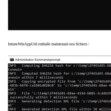
IntuneWinAppUtil emballe maintenant nos fichiers :