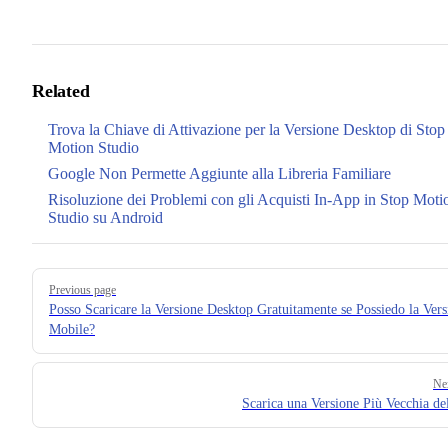
Related
Trova la Chiave di Attivazione per la Versione Desktop di Stop
Motion Studio
Google Non Permette Aggiunte alla Libreria Familiare
Risoluzione dei Problemi con gli Acquisti In-App in Stop Moti
Studio su Android
Pager
Previous page
Posso Scaricare la Versione Desktop Gratuitamente se Possiedo la Vers
Mobile?
Ne
Scarica una Versione Più Vecchia de