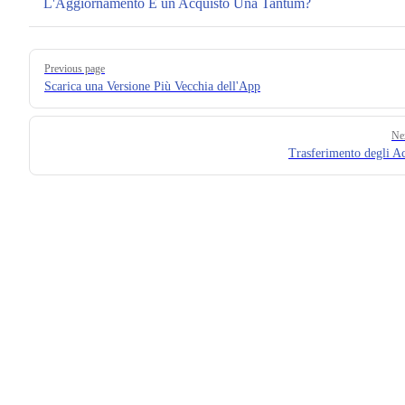
L'Aggiornamento È un Acquisto Una Tantum?
Pager
Previous page
Scarica una Versione Più Vecchia dell'App
Ne
Trasferimento degli Ac