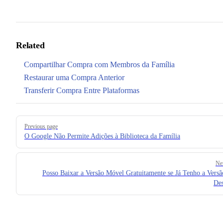
Related
Compartilhar Compra com Membros da Família
Restaurar uma Compra Anterior
Transferir Compra Entre Plataformas
Pager
Previous page
O Google Não Permite Adições à Biblioteca da Família
Ne
Posso Baixar a Versão Móvel Gratuitamente se Já Tenho a Versã
De