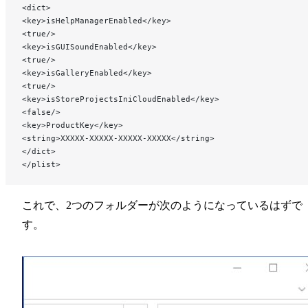
<dict>
<key>isHelpManagerEnabled</key>
<true/>
<key>isGUISoundEnabled</key>
<true/>
<key>isGalleryEnabled</key>
<true/>
<key>isStoreProjectsIniCloudEnabled</key>
<false/>
<key>ProductKey</key>
<string>XXXXX-XXXXX-XXXXX-XXXXX</string>
</dict>
</plist>
これで、2つのフォルダーが次のようになっているはずで
す。