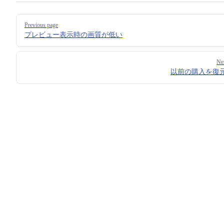
Pager
Previous page
プレビュー表示時の画質が低い
Ne
以前の購入を復