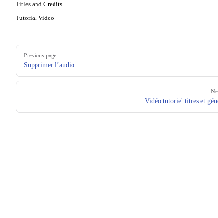
Titles and Credits
Tutorial Video
Pager
Previous page
Supprimer l’audio
Ne
Vidéo tutoriel titres et gé