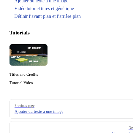
Ajouter du texte à une image
Vidéo tutoriel titres et générique
Définir l’avant-plan et l’arrière-plan
Tutorials
Titles and Credits
Tutorial Video
Pager
Previous page
Ajouter du texte à une image
Ne