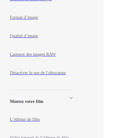
Format d’image
Qualité d’image
Capturer des images RAW
Désactiver le son de l'obturateur
Montez votre film
L’éditeur de film
Vidéo tutoriel de l’éditeur de film