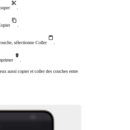
Couper
.
 Copier
.
couche, sélectionne Coller
.
upprimer
.
eux aussi copier et coller des couches entre