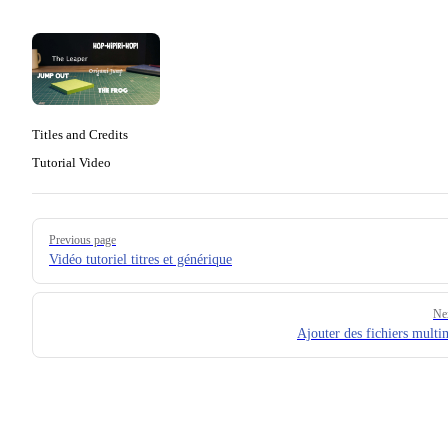
Titles and Credits
Tutorial Video
Pager
Previous page
Vidéo tutoriel titres et générique
Ne
Ajouter des fichiers multi