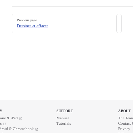
Pager
Previous page
Dessiner et effacer
Y
SUPPORT
ABOUT
one & iPad
Manual
The Tea
c
Tutorials
Contact 
droid & Chromebook
Privacy