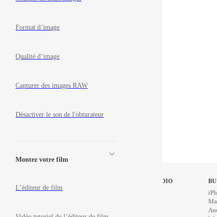
Format d’image
Qualité d’image
Capturer des images RAW
Désactiver le son de l'obturateur
Montez votre film
STOP MOTION STUDIO
BU
L’éditeur de film
Home
iPh
Education
Ma
News
An
Vidéo tutoriel de l’éditeur de film