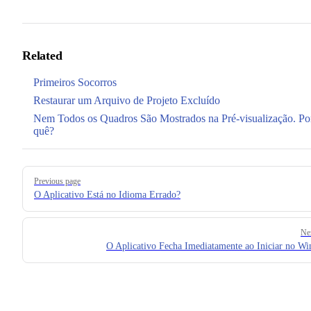
Related
Primeiros Socorros
Restaurar um Arquivo de Projeto Excluído
Nem Todos os Quadros São Mostrados na Pré-visualização. Po
quê?
Pager
Previous page
O Aplicativo Está no Idioma Errado?
Ne
O Aplicativo Fecha Imediatamente ao Iniciar no W