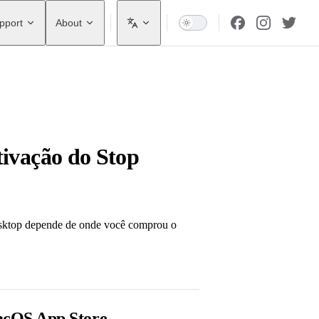
pport
About
ivação do Stop
esktop depende de onde você comprou o
acOS App Store