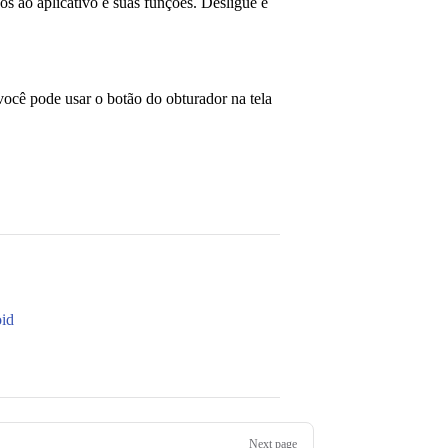
os ao aplicativo e suas funções. Desligue e
você pode usar o botão do obturador na tela
id
Next page