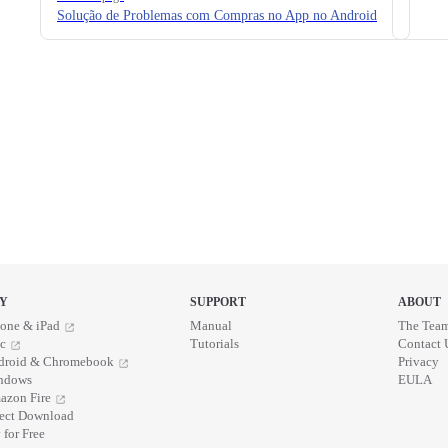
Solução de Problemas com Compras no App no Android
Y
SUPPORT
ABOUT
one & iPad
Manual
The Tea
c
Tutorials
Contact 
droid & Chromebook
Privacy
ndows
EULA
azon Fire
rect Download
 for Free