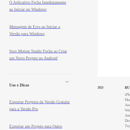
O Aplicativo Fecha Imediatamente
ao Iniciar no Windows
Mensagem de Erro ao Iniciar a
Versão para Windows
Stop Motion Studio Fecha ao Criar
um Novo Projeto no Android
Uso e Dicas
STOP MOTION STUDIO
BU
Home
iPh
Education
Ma
Exportar Projetos da Versão Gratuita
News
An
para a Versão Pro
Wi
Am
Di
Try
Exportar um Projeto para Outro