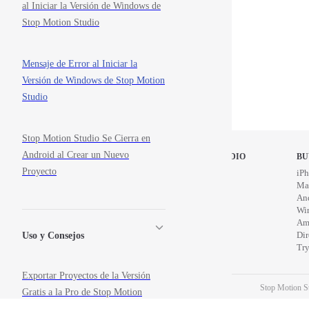
al Iniciar la Versión de Windows de
Stop Motion Studio
Mensaje de Error al Iniciar la
Versión de Windows de Stop Motion
Studio
Stop Motion Studio Se Cierra en
Android al Crear un Nuevo
STOP MOTION STUDIO
BU
Proyecto
Home
iPh
Education
Ma
News
An
Wi
Am
Di
Uso y Consejos
Try
Exportar Proyectos de la Versión
Stop Motion St
Gratis a la Pro de Stop Motion
Studio