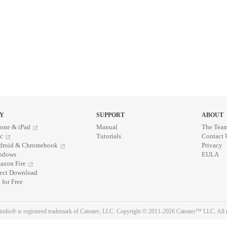
Y
SUPPORT
ABOUT
one & iPad
Manual
The Tea
c
Tutorials
Contact 
droid & Chromebook
Privacy
ndows
EULA
azon Fire
rect Download
 for Free
udio® is registered trademark of Cateater, LLC. Copyright © 2011-2026 Cateater™ LLC. All r