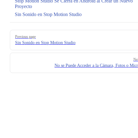
Stop Motion Studio Se Cierra en Android al Crear un Nuevo
Proyecto
Sin Sonido en Stop Motion Studio
Pager
Previous page
Sin Sonido en Stop Motion Studio
Ne
No se Puede Acceder a la Cámara, Fotos o Mic