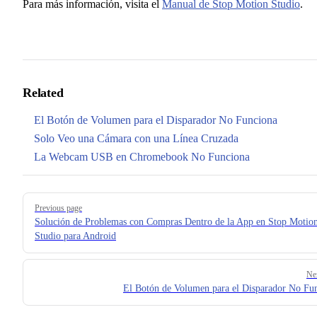
Para más información, visita el
Manual de Stop Motion Studio
.
Related
El Botón de Volumen para el Disparador No Funciona
Solo Veo una Cámara con una Línea Cruzada
La Webcam USB en Chromebook No Funciona
Pager
Previous page
Solución de Problemas con Compras Dentro de la App en Stop Motio
Studio para Android
Ne
El Botón de Volumen para el Disparador No Fu