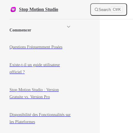
Skip to content
Stop Motion Studio
Search
Ctrl
K
Sidebar Navigation
Commencer
Questions Fréquemment Posées
Existe-t-il un guide utilisateur
officiel ?
Stop Motion Studio : Version
Gratuite vs. Version Pro
Disponibilité des Fonctionnalités sur
les Plateformes