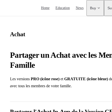
Main Navigation
Home
Education
News
Buy
Su
Achat
Partager un Achat avec les Me
Famille
Les versions
PRO (icône rose)
et
GRATUITE (icône bleue)
de
avec tous les membres de votre famille.
Partager l'Achat In-App de la Version