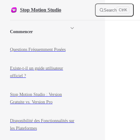
Skip to content
Stop Motion Studio
Search
Ctrl
K
Sidebar Navigation
Commencer
Questions Fréquemment Posées
Existe-t-il un guide utilisateur
officiel ?
Stop Motion Studio : Version
Gratuite vs. Version Pro
Disponibilité des Fonctionnalités sur
les Plateformes