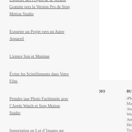
Gratuite vers la Version Pro de Stop
Motion Studio
Exporter un Projet vers un Autre
Appareil
Licence Son et Musique
Éviter les Scintillements dans Votre
Film
STOP MOTION STUDIO
BU
Home
iPh
Prendre une Photo Facilement avec
Education
Ma
l’Apple Watch et Stop Motion
News
An
Studio
Wi
Am
Di
Try
Importation en Lot d’Images sur