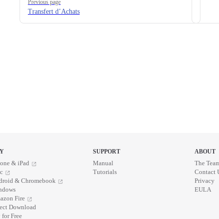
Previous page
Transfert d’Achats
Y
SUPPORT
ABOUT
one & iPad
Manual
The Tea
c
Tutorials
Contact 
droid & Chromebook
Privacy
ndows
EULA
azon Fire
rect Download
 for Free