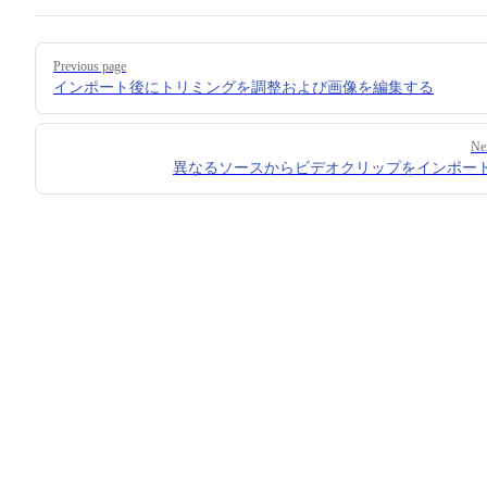
Pager
Previous page
インポート後にトリミングを調整および画像を編集する
Ne
異なるソースからビデオクリップをインポー