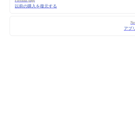
Previous page
以前の購入を復元する
Ne
アプ