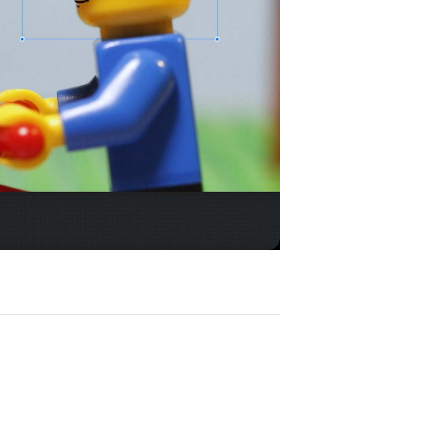
ay
deo