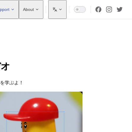
pport
About
デオ
法を学ぶよ！