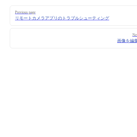
Pager
Previous page
リモートカメラアプリのトラブルシューティング
Ne
画像を編