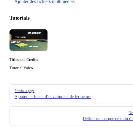
Ajouter des fichiers multimédias
Tutorials
Titles and Credits
Tutorial Video
Pager
Previous page
Ajouter un fondu d’ouverture et de fermeture
Ne
Définir un masque de ratio d’