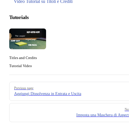
Video Tutorial su Titoli e Crediti
Tutorials
Titles and Credits
Tutorial Video
Pager
Previous page
Aggiungi Dissolvenza in Entrata e Uscita
Ne
Imposta una Maschera di Aspect