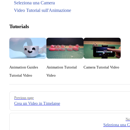
Seleziona una Camera
Video Tutorial sull'Animazione
Tutorials
Animation Guides
Animation Tutorial
Camera Tutorial Video
Tutorial Video
Video
Pager
Previous page
Crea un Video in Timelapse
Ne
Seleziona una 