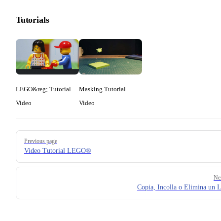
Tutorials
LEGO&reg; Tutorial
Masking Tutorial
Video
Video
Pager
Previous page
Video Tutorial LEGO®
Ne
Copia, Incolla o Elimina un L