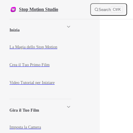
Skip to content
Stop Motion Studio
Search
Ctrl
K
Sidebar Navigation
Inizia
La Magia dello Stop Motion
Crea il Tuo Primo Film
Video Tutorial per Iniziare
Gira il Tuo Film
Imposta la Camera