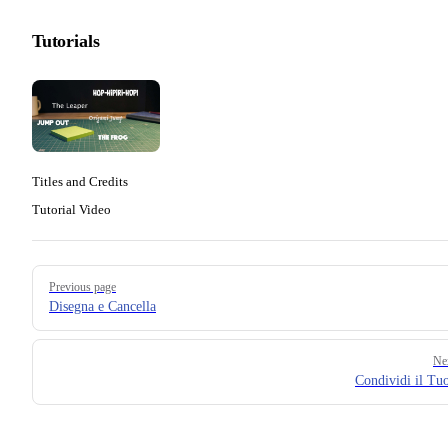
Tutorials
Titles and Credits
Tutorial Video
Pager
Previous page
Disegna e Cancella
Ne
Condividi il Tu