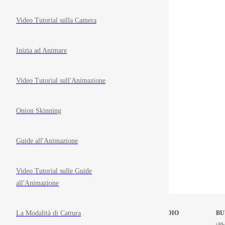
Video Tutorial sulla Camera
Inizia ad Animare
Video Tutorial sull'Animazione
Onion Skinning
Guide all'Animazione
Video Tutorial sulle Guide
all'Animazione
La Modalità di Cattura
STOP MOTION STUDIO
BU