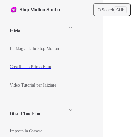
Skip to content
Stop Motion Studio
Search
Ctrl
K
Sidebar Navigation
Inizia
La Magia dello Stop Motion
Crea il Tuo Primo Film
Video Tutorial per Iniziare
Gira il Tuo Film
Imposta la Camera