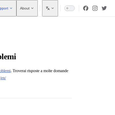
pport
About
blemi
roblemi
. Troverai risposte a molte domande
/en/