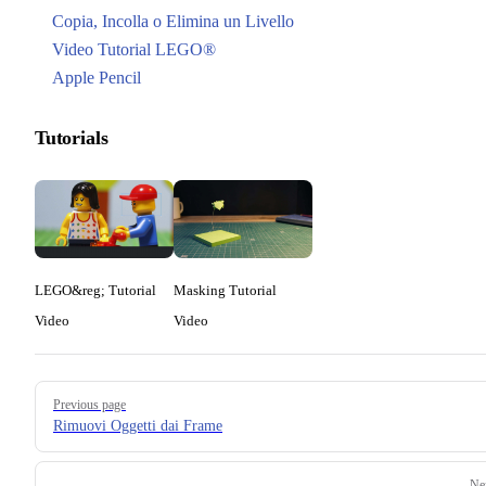
Copia, Incolla o Elimina un Livello
Video Tutorial LEGO®
Apple Pencil
Tutorials
LEGO&reg; Tutorial
Masking Tutorial
Video
Video
Pager
Previous page
Rimuovi Oggetti dai Frame
Ne