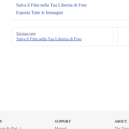
Salva il Film nella Tua Libreria di Foto
Esporta Tutte le Immagini
Pager
Previous page
Salva il Film nella Tua Libreria di Foto
Y
SUPPORT
ABOUT
one & iPad
Manual
The Tea