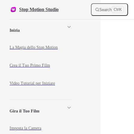
Skip to content
Stop Motion Studio
Search
Ctrl
K
Sidebar Navigation
Inizia
La Magia dello Stop Motion
Crea il Tuo Primo Film
Video Tutorial per Iniziare
Gira il Tuo Film
Imposta la Camera