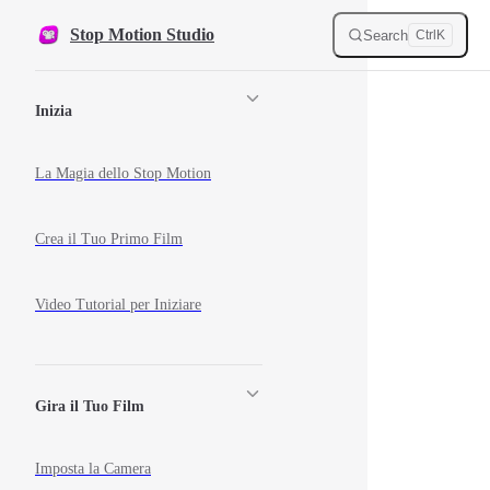
Skip to content
Stop Motion Studio
Search
Ctrl
K
Sidebar Navigation
Inizia
La Magia dello Stop Motion
Crea il Tuo Primo Film
Video Tutorial per Iniziare
Gira il Tuo Film
Imposta la Camera