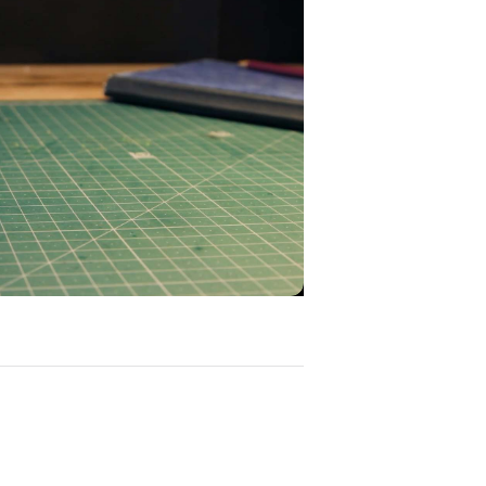
ay
deo