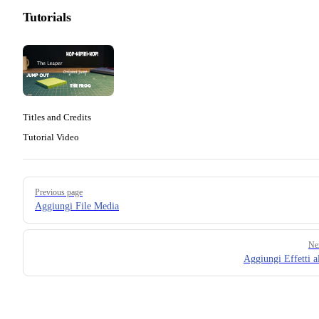
Tutorials
Titles and Credits
Tutorial Video
Pager
Previous page
Aggiungi File Media
Ne
Aggiungi Effetti a