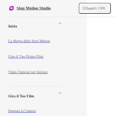
Skip to content
Stop Motion Studio
Search
Ctrl
K
Sidebar Navigation
Inizia
La Magia dello Stop Motion
Crea il Tuo Primo Film
Video Tutorial per Iniziare
Gira il Tuo Film
Imposta la Camera