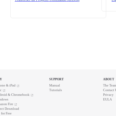
Y
SUPPORT
ABOUT
one & iPad
Manual
The Tea
c
Tutorials
Contact 
droid & Chromebook
Privacy
ndows
EULA
azon Fire
rect Download
 for Free