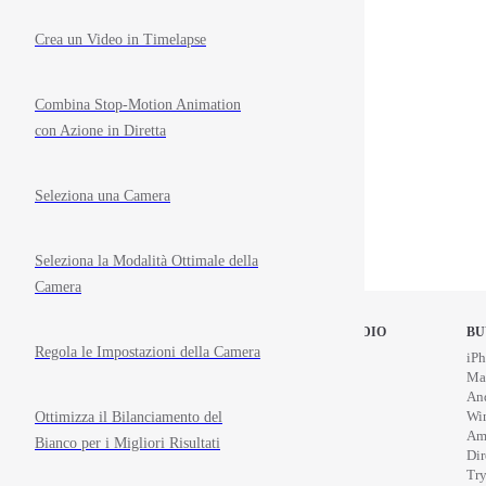
Crea un Video in Timelapse
Combina Stop-Motion Animation
con Azione in Diretta
Seleziona una Camera
Seleziona la Modalità Ottimale della
Camera
STOP MOTION STUDIO
BU
Regola le Impostazioni della Camera
Home
iPh
Education
Ma
News
An
Wi
Ottimizza il Bilanciamento del
Am
Bianco per i Migliori Risultati
Di
Try