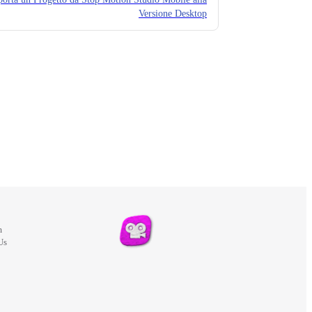
Versione Desktop
m
Us