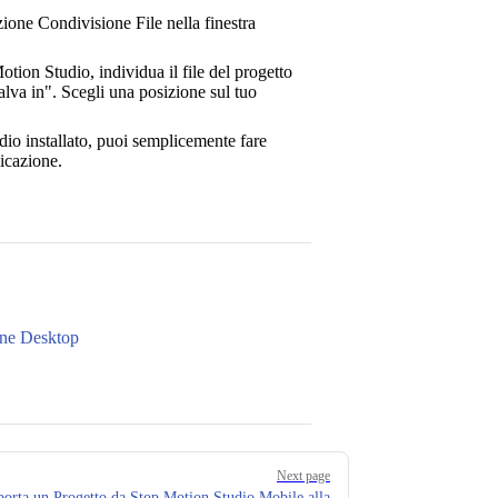
ezione Condivisione File nella finestra
tion Studio, individua il file del progetto
Salva in". Scegli una posizione sul tuo
dio installato, puoi semplicemente fare
licazione.
one Desktop
Next page
porta un Progetto da Stop Motion Studio Mobile alla