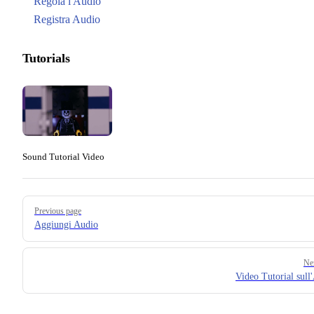
Regola l'Audio
Registra Audio
Tutorials
Sound Tutorial Video
Pager
Previous page
Aggiungi Audio
Ne
Video Tutorial sull