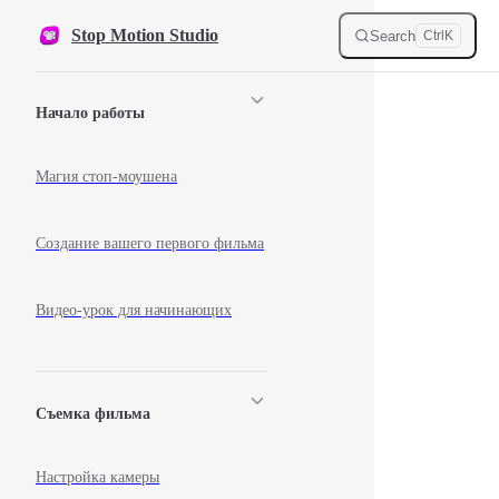
Skip to content
Stop Motion Studio
Search
Ctrl
K
Sidebar Navigation
Начало работы
Магия стоп-моушена
Создание вашего первого фильма
Видео-урок для начинающих
Съемка фильма
Настройка камеры