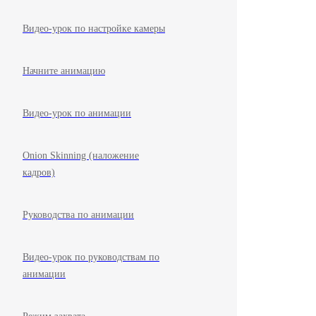
Видео-урок по настройке камеры
Начните анимацию
Видео-урок по анимации
Onion Skinning (наложение
кадров)
Руководства по анимации
Видео-урок по руководствам по
анимации