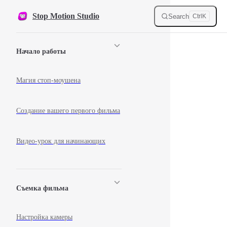
Skip to content
Stop Motion Studio
Search
Ctrl
K
Sidebar Navigation
Начало работы
Магия стоп-моушена
Создание вашего первого фильма
Видео-урок для начинающих
Съемка фильма
Настройка камеры