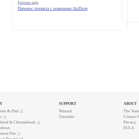
Previous page
Перенос проекта с помощью AirDrop
Y
SUPPORT
ABOUT
one & iPad
Manual
The Tea
c
Tutorials
Contact 
droid & Chromebook
Privacy
ndows
EULA
azon Fire