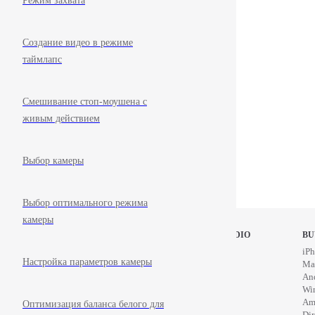
Режим захвата
Создание видео в режиме
таймлапс
Смешивание стоп-моушена с
живым действием
Выбор камеры
Выбор оптимального режима
камеры
STOP MOTION STUDIO
BU
Home
iPh
Настройка параметров камеры
Education
Ma
News
An
Wi
Am
Оптимизация баланса белого для