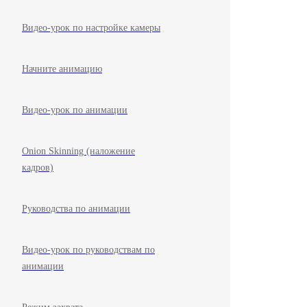
Видео-урок по настройке камеры
Начните анимацию
Видео-урок по анимации
Onion Skinning (наложение
кадров)
Руководства по анимации
Видео-урок по руководствам по
анимации