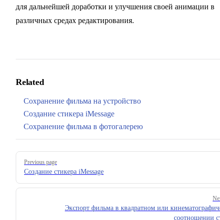
для дальнейшей доработки и улучшения своей анимации в
различных средах редактирования.
Related
Сохранение фильма на устройство
Создание стикера iMessage
Сохранение фильма в фотогалерею
Pager
Previous page
Создание стикера iMessage
Ne
Экспорт фильма в квадратном или кинематографич
соотношении с