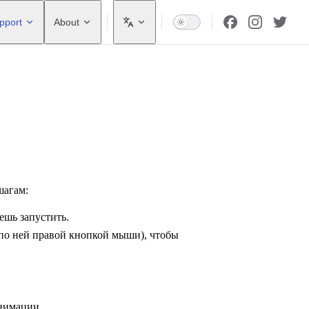
pport
About
шагам:
ешь запустить.
по ней правой кнопкой мыши), чтобы
анимации.