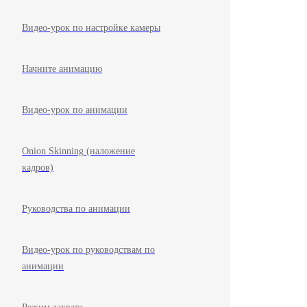
Видео-урок по настройке камеры
Начните анимацию
Видео-урок по анимации
Onion Skinning (наложение
кадров)
Руководства по анимации
Видео-урок по руководствам по
анимации