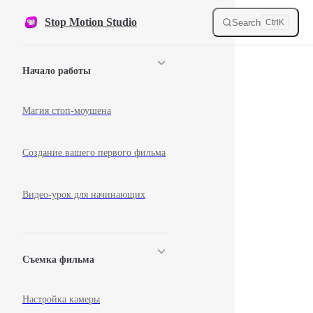
Skip to content
Stop Motion Studio
Search
Ctrl
K
Sidebar Navigation
Начало работы
Магия стоп-моушена
Создание вашего первого фильма
Видео-урок для начинающих
Съемка фильма
Настройка камеры