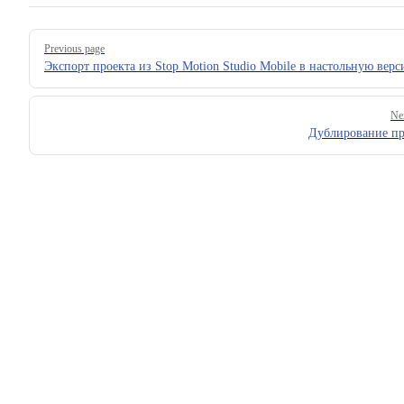
Pager
Previous page
Экспорт проекта из Stop Motion Studio Mobile в настольную вер
Ne
Дублирование пр