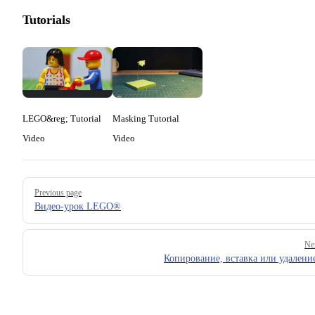
Tutorials
LEGO&reg; Tutorial
Masking Tutorial
Video
Video
Pager
Previous page
Видео-урок LEGO®
Ne
Копирование, вставка или удалени