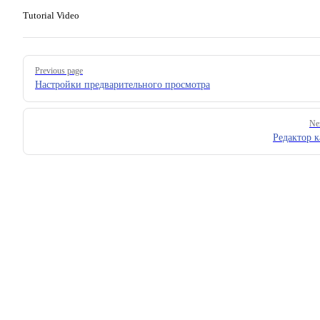
Tutorial Video
Pager
Previous page
Настройки предварительного просмотра
Ne
Редактор к