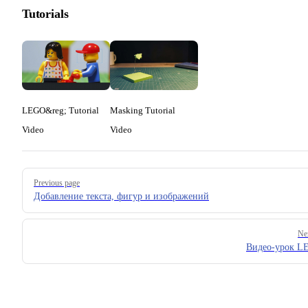
Tutorials
LEGO&reg; Tutorial
Masking Tutorial
Video
Video
Pager
Previous page
Добавление текста, фигур и изображений
Ne
Видео-урок 