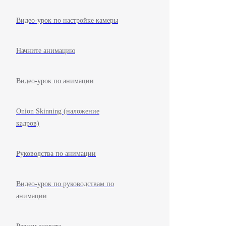
Видео-урок по настройке камеры
Начните анимацию
Видео-урок по анимации
Onion Skinning (наложение
кадров)
Руководства по анимации
Видео-урок по руководствам по
анимации