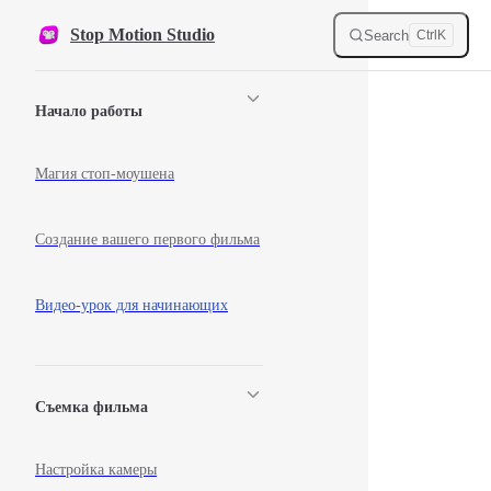
Skip to content
Stop Motion Studio
Search
Ctrl
K
Sidebar Navigation
Начало работы
Магия стоп-моушена
Создание вашего первого фильма
Видео-урок для начинающих
Съемка фильма
Настройка камеры