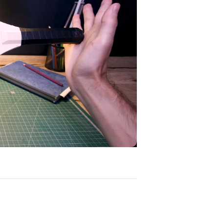
ay
deo