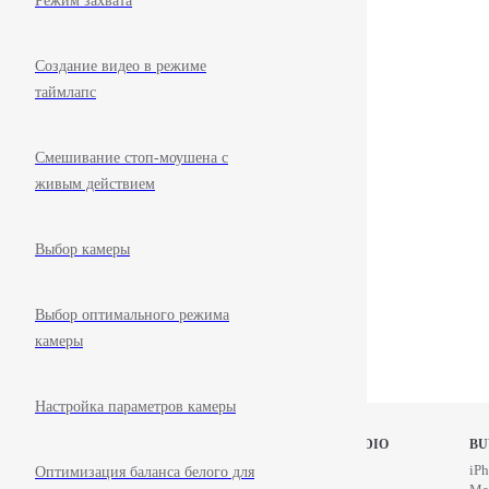
Режим захвата
Создание видео в режиме
таймлапс
Смешивание стоп-моушена с
живым действием
Выбор камеры
Выбор оптимального режима
камеры
Настройка параметров камеры
STOP MOTION STUDIO
BU
Home
iPh
Оптимизация баланса белого для