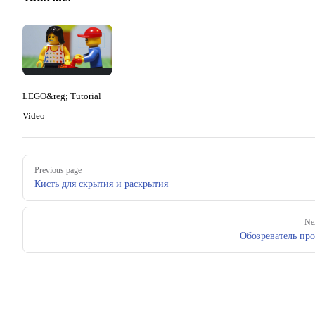
LEGO&reg; Tutorial
Video
Pager
Previous page
Кисть для скрытия и раскрытия
Ne
Обозреватель про