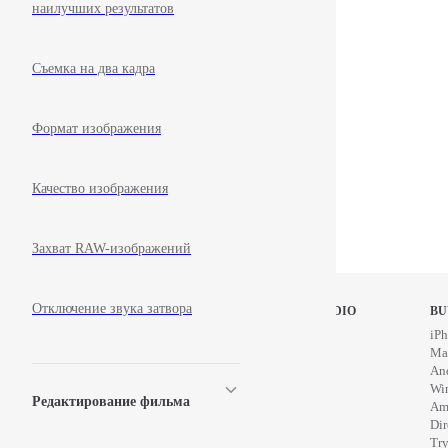
наилучших результатов
Съемка на два кадра
Формат изображения
Качество изображения
Захват RAW-изображений
Отключение звука затвора
STOP MOTION STUDIO
BU
Home
iPh
Education
Ma
News
An
Wi
Редактирование фильма
Am
Di
Try