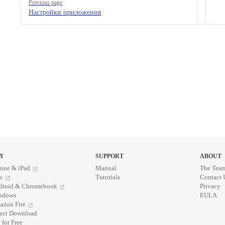
Previous page
Настройки приложения
Y
SUPPORT
ABOUT
one & iPad
Manual
The Tea
c
Tutorials
Contact 
droid & Chromebook
Privacy
ndows
EULA
azon Fire
rect Download
 for Free