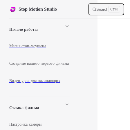
Skip to content
Stop Motion Studio
Search
Ctrl
K
Sidebar Navigation
Начало работы
Магия стоп-моушена
Создание вашего первого фильма
Видео-урок для начинающих
Съемка фильма
Настройка камеры