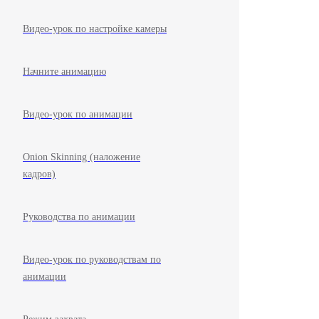
Видео-урок по настройке камеры
Начните анимацию
Видео-урок по анимации
Onion Skinning (наложение
кадров)
Руководства по анимации
Видео-урок по руководствам по
анимации