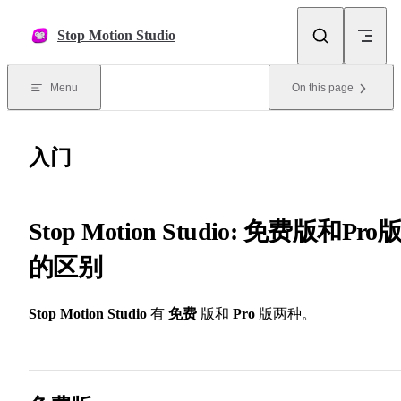
Skip to content
Stop Motion Studio
Menu
On this page
入门
Stop Motion Studio: 免费版和Pro
的区别
Stop Motion Studio
有
免费
版和
Pro
版两种。