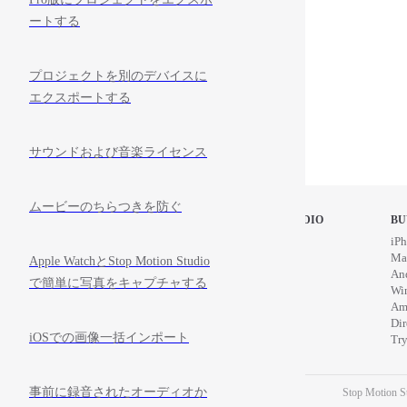
ートする
プロジェクトを別のデバイスに
エクスポートする
サウンドおよび音楽ライセンス
ムービーのちらつきを防ぐ
STOP MOTION STUDIO
BU
Home
iPh
Education
Ma
Apple WatchとStop Motion Studio
News
An
で簡単に写真をキャプチャする
Wi
Am
Di
iOSでの画像一括インポート
Try
事前に録音されたオーディオか
Stop Motion St