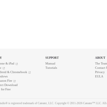
Y
SUPPORT
ABOUT
one & iPad
Manual
The Tea
c
Tutorials
Contact 
droid & Chromebook
Privacy
ndows
EULA
azon Fire
rect Download
 for Free
udio® is registered trademark of Cateater, LLC. Copyright © 2011-2026 Cateater™ LLC. All r