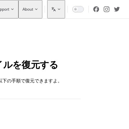
pport
About
イルを復元する
以下の手順で復元できますよ。