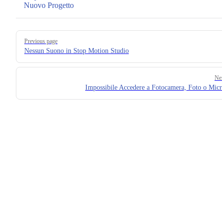
Nuovo Progetto
Pager
Previous page
Nessun Suono in Stop Motion Studio
Ne
Impossibile Accedere a Fotocamera, Foto o Mic